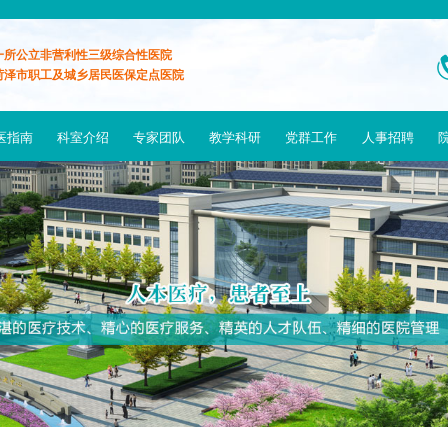
一所公立非营利性三级综合性医院
菏泽市职工及城乡居民医保定点医院
医指南
科室介绍
专家团队
教学科研
党群工作
人事招聘