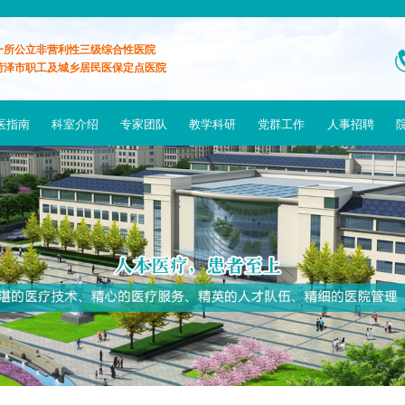
一所公立非营利性三级综合性医院
菏泽市职工及城乡居民医保定点医院
医指南
科室介绍
专家团队
教学科研
党群工作
人事招聘