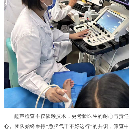
超声检查不仅依赖技术，更考验医生的耐心与责任
心。团队始终秉持“急脾气干不好这行”的共识，筛查中