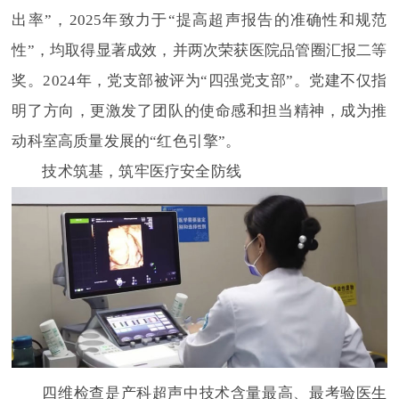
出率”，2025年致力于“提高超声报告的准确性和规范
性”，均取得显著成效，并两次荣获医院品管圈汇报二等
奖。2024年，党支部被评为“四强党支部”。党建不仅指
明了方向，更激发了团队的使命感和担当精神，成为推
动科室高质量发展的“红色引擎”。
技术筑基，筑牢医疗安全防线
四维检查是产科超声中技术含量最高、最考验医生