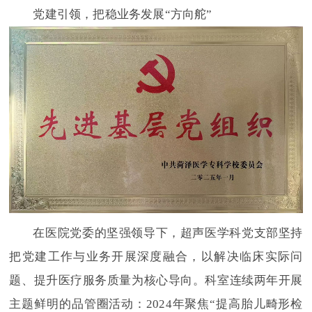
党建引领，把稳业务发展“方向舵”
在医院党委的坚强领导下，超声医学科党支部坚持
把党建工作与业务开展深度融合，以解决临床实际问
题、提升医疗服务质量为核心导向。科室连续两年开展
主题鲜明的品管圈活动：2024年聚焦“提高胎儿畸形检