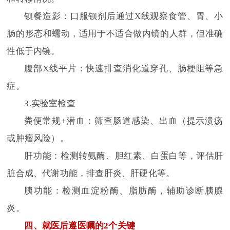
钡餐造影：口服钡剂后通过X线观察食管、胃、小
肠的形态和蠕动，适用于不适合做内镜的人群，但准确
性低于内镜。
腹部X线平片：快速排查消化道穿孔、肠梗阻等急
症。
3.实验室检查
粪便常规+潜血：筛查肠道感染、出血（提示溃疡
或肿瘤风险）。
肝功能：检测转氨酶、胆红素、白蛋白等，评估肝
脏合成、代谢功能，排查肝炎、肝硬化等。
胰功能：检测血淀粉酶、脂肪酶，辅助诊断胰腺
炎。
四、就医后遵医嘱的2个关键