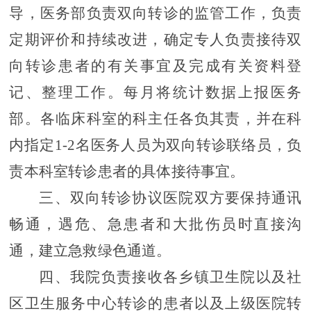
导
，
医务部负责
双向转诊
的监管工作
，负责
定期评价和持续改进，确定专人负责接待双
向转诊
患者的
有关事宜及完成有关资料登
记、整理工作。每月将统计数据上报医务
部。各临床科室
的
科主任
各负其责，并在科
内指
定
1
-
2名医务人员为双向转诊联络员，负
责本科
室转诊患者
的具体接待事宜。
三、双向转诊协议医院双方要保持通讯
畅通，遇危、急
患者
和大批伤员时直接沟
通，建立急救绿色通道。
四、
我院负责接收各乡镇卫生院
以及
社
区卫生服务中心转诊的患者
以及
上级医院转