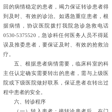
回的病情稳定
的
患者
，竭力保证
转诊患者得
到及时、有效的诊治。
如遇急重症患者，根
据病情，协议医院拨打我院
急诊急救电话
0530-5375520
，急诊科任何医务人员不得延
误及推委
患者
，要保证及时、有效的抢救治
疗。
五、根据患者病情需要，
临床科室的
科
主任认定
确实
需要转出的
患者
，需与上级医
院或下级医院做好联系，保证
患者
在转出过
程中
患者
的安全。
六、
转诊程序
（一）
转入
患者
：接转诊
患者
后，在
门